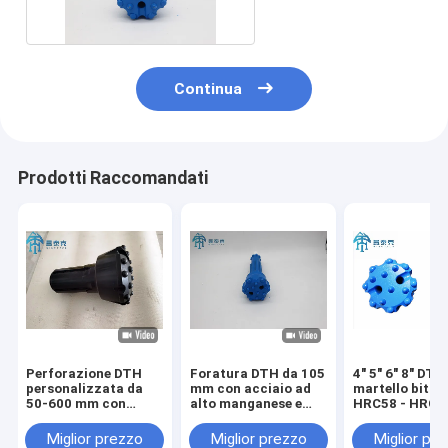
Continua
Prodotti Raccomandati
Perforazione DTH
Foratura DTH da 105
4" 5" 6" 8" DTH
personalizzata da
mm con acciaio ad
martello bit c
50-600 mm con
alto manganese e
HRC58 - HRC6
carburo di tungsteno
carburo di tungsteno
durezza e acci
e acciaio per
e acciaio per la
alto manganes
Miglior prezzo
Miglior prezzo
Miglior pr