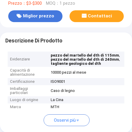
Prezzo：$3-$300
MOQ：1 pezzo
Miglior prezzo
Contattaci
Descrizione Di Prodotto
,
pezzo del martello del dth di 115mm
Evidenziare
,
pezzo del martello del dth di 240mm
tagliente geologico del dth
Capacità di
10000 pezzi al mese
alimentazione
Certificazione
ISO9001
Imballaggi
Caso di legno
particolari
Luogo di origine
La Cina
Marca
MTH
Osservi più